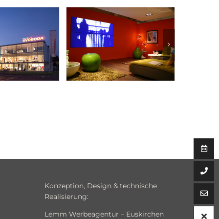
Konzeption, Design & technische
Realisierung:
Lemm Werbeagentur – Euskirchen